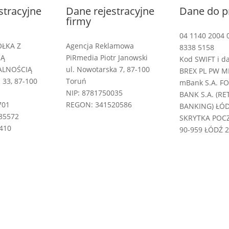
stracyjne
Dane rejestracyjne
Dane do p
firmy
04 1140 2004 
ÓŁKA Z
Agencja Reklamowa
8338 5158
NĄ
PiRmedia Piotr Janowski
Kod SWIFT i d
ALNOŚCIĄ
ul. Nowotarska 7, 87-100
BREX PL PW M
 33, 87-100
Toruń
mBank S.A. F
NIP: 8781750035
BANK S.A. (RE
701
REGON: 341520586
BANKING) ŁÓ
85572
SKRYTKA POC
410
90-959 ŁÓDŹ 2