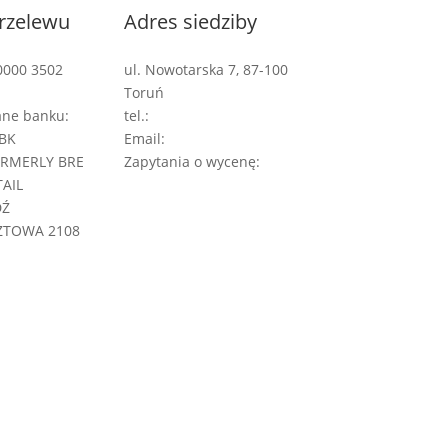
rzelewu
Adres siedziby
0000 3502
ul. Nowotarska 7, 87-100
Toruń
ane banku:
tel.:
+48 535 555 996
BK
Email:
biuro@pirmedia.pl
ORMERLY BRE
Zapytania o wycenę:
TAIL
wycena@pirmedia.pl
DŹ
ZTOWA 2108