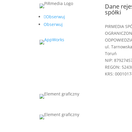
Dane reje
spółki
Obserwuj
Obserwuj
PIRMEDIA SP
OGRANICZO
ODPOWIEDZI
ul. Tarnowska
Toruń
NIP: 8792745
REGON: 5243
KRS: 0001017