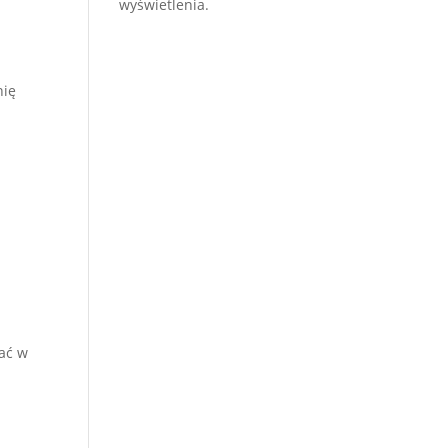
wyświetlenia.
nię
wać w