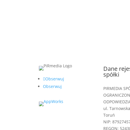
Dane reje
spółki
Obserwuj
Obserwuj
PIRMEDIA SP
OGRANICZO
ODPOWIEDZI
ul. Tarnowska
Toruń
NIP: 8792745
REGON: 5243