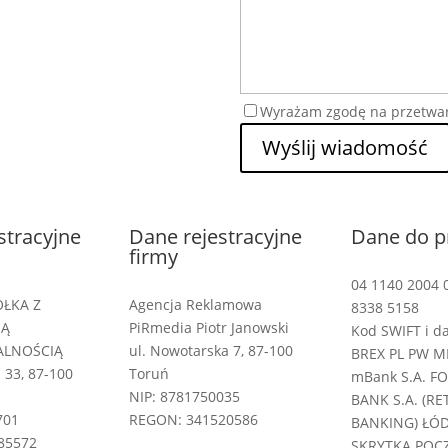
Wyrażam zgodę na przetwa
Wyślij wiadomość
stracyjne
Dane rejestracyjne
Dane do p
firmy
04 1140 2004 
ÓŁKA Z
Agencja Reklamowa
8338 5158
NĄ
PiRmedia Piotr Janowski
Kod SWIFT i d
ALNOŚCIĄ
ul. Nowotarska 7, 87-100
BREX PL PW M
 33, 87-100
Toruń
mBank S.A. F
NIP: 8781750035
BANK S.A. (RE
701
REGON: 341520586
BANKING) ŁÓ
85572
SKRYTKA POC