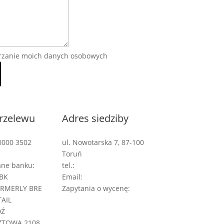
rzanie moich danych osobowych
rzelewu
Adres siedziby
0000 3502
ul. Nowotarska 7, 87-100
Toruń
ane banku:
tel.:
+48 535 555 996
BK
Email:
biuro@pirmedia.pl
ORMERLY BRE
Zapytania o wycenę:
TAIL
wycena@pirmedia.pl
DŹ
ZTOWA 2108