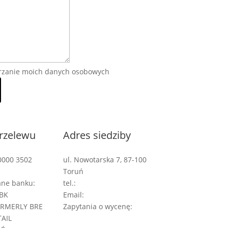
rzanie moich danych osobowych
rzelewu
Adres siedziby
0000 3502
ul. Nowotarska 7, 87-100
Toruń
ane banku:
tel.:
+48 535 555 996
BK
Email:
biuro@pirmedia.pl
ORMERLY BRE
Zapytania o wycenę:
TAIL
wycena@pirmedia.pl