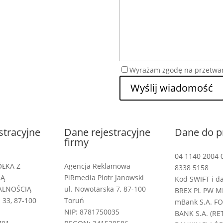
Wyrażam zgodę na przetwa
Wyślij wiadomość
stracyjne
Dane rejestracyjne
Dane do p
firmy
04 1140 2004 
ÓŁKA Z
Agencja Reklamowa
8338 5158
NĄ
PiRmedia Piotr Janowski
Kod SWIFT i d
ALNOŚCIĄ
ul. Nowotarska 7, 87-100
BREX PL PW M
 33, 87-100
Toruń
mBank S.A. F
NIP: 8781750035
BANK S.A. (RE