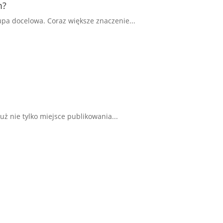
m?
upa docelowa. Coraz większe znaczenie...
ż nie tylko miejsce publikowania...