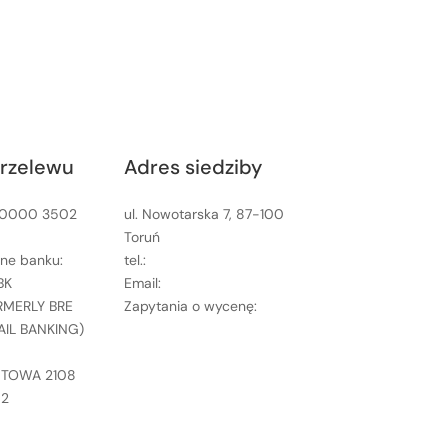
rzelewu
Adres siedziby
 0000 3502
ul. Nowotarska 7, 87-100
Toruń
ane banku:
tel.:
+48 535 555 996
BK
Email:
biuro@pirmedia.pl
RMERLY BRE
Zapytania o wycenę:
TAIL BANKING)
wycena@pirmedia.pl
ZTOWA 2108
 2