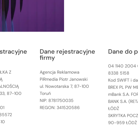
stracyjne
Dane rejestracyjne
Dane do p
firmy
04 1140 2004
ŁKA Z
Agencja Reklamowa
8338 5158
Ą
PiRmedia Piotr Janowski
Kod SWIFT i d
ALNOŚCIĄ
ul. Nowotarska 7, 87-100
BREX PL PW M
 33, 87-100
Toruń
mBank S.A. FO
NIP: 8781750035
BANK S.A. (RE
01
REGON: 341520586
ŁÓDŹ
85572
SKRYTKA POC
410
90-959 ŁÓDŹ