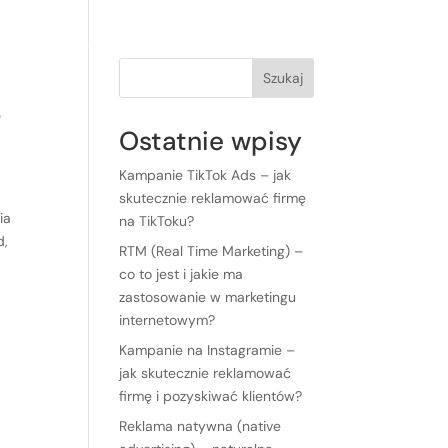
O nas
Oferta
Portfolio
Blog
Kontakt
Szukaj
o
Ostatnie wpisy
Kampanie TikTok Ads – jak
skutecznie reklamować firmę
ia
na TikToku?
d,
RTM (Real Time Marketing) –
co to jest i jakie ma
zastosowanie w marketingu
internetowym?
Kampanie na Instagramie –
jak skutecznie reklamować
firmę i pozyskiwać klientów?
Reklama natywna (native