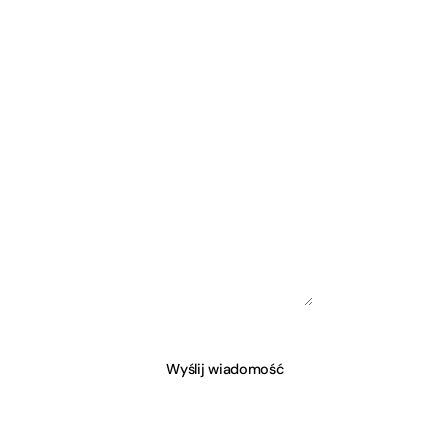
zanie moich danych osobowych
Wyślij wiadomość